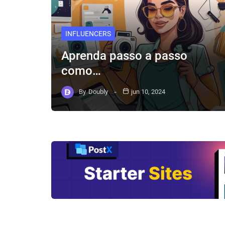
INFLUENCERS
Aprenda passo a passo
como…
By
Doubly
jun 10, 2024