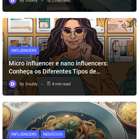
By
Doubly
7 min read
INFLUENCERS
Micro Influencer e nano influencers:
Conheça os Diferentes Tipos de…
By
Doubly
8 min read
INFLUENCERS
NEGÓCIOS