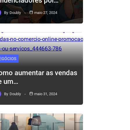
nfluenciadores por…
By
Doubly
maio 27, 2024
EGÓCIOS
omo aumentar as vendas
e um…
By
Doubly
maio 31, 2024