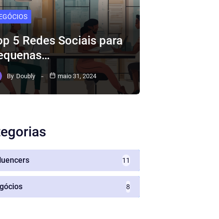
EGÓCIOS
op 5 Redes Sociais para
equenas…
By
Doubly
maio 31, 2024
egorias
fluencers
11
gócios
8