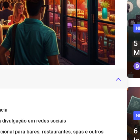
N
5
M
ncia
N
a divulgação em redes sociais
6
ional para bares, restaurantes, spas e outros