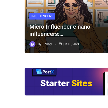
INFLUENCERS
Micro Influencer e nano
influencers:…
By
Doubly
jun 10, 2024