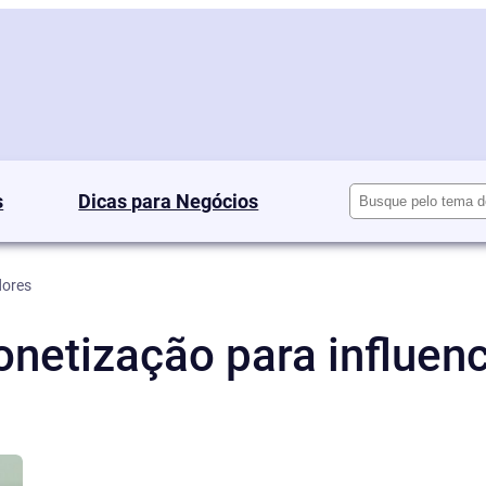
Pesquisar
s
Dicas para Negócios
dores
netização para influen