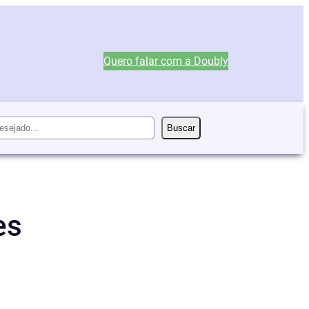
Quero falar com a Doubly
Buscar
es